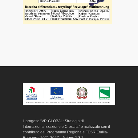
Il progetto “VR-GLOBAL: Strategia di
Internazionalizzazione e Crescita” è realizzato con il
contributo del Programma Regionale FESR Emilia-
Romagna 2021-2027 – Azione 1.3.2.