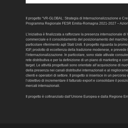
Il progetto “VR-GLOBAL: Strategia di Internazionalizzazione e Cresc
Programma Regionale FESR Emilia-Romagna 2021-2027 – Azione
L’iniziativa è finalizzata a rafforzare la presenza internazionale d
commerciale e il consolidamento del posizionamento del marchio 
particolare riferimento agli Stati Uniti. Il progetto riguarda la pr
IGP, prodotto di eccellenza della tradizione modenese, e prevede l’a
l’internazionalizzazione. In particolare, sono state attivate consul
rete distributiva e per la definizione di un piano di marketing e co
target. Le attività progettuali sono orientate all’acquisizione di nu
della presenza nei canali distributivi internazionali e al migliorame
clienti e operatori di settore. Il progetto si inserisce in un percorso 
l’obiettivo di incrementare il fatturato export e consolidare il pos
mercati internazionali.
Il progetto è cofinanziato dall’Unione Europea e dalla Regione 