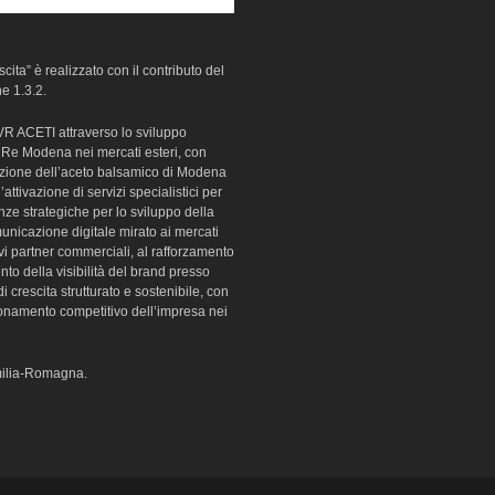
ita” è realizzato con il contributo del
 1.3.2.
i VR ACETI attraverso lo sviluppo
Re Modena nei mercati esteri, con
omozione dell’aceto balsamico di Modena
ttivazione di servizi specialistici per
enze strategiche per lo sviluppo della
municazione digitale mirato ai mercati
ovi partner commerciali, al rafforzamento
nto della visibilità del brand presso
di crescita strutturato e sostenibile, con
izionamento competitivo dell’impresa nei
Emilia-Romagna.