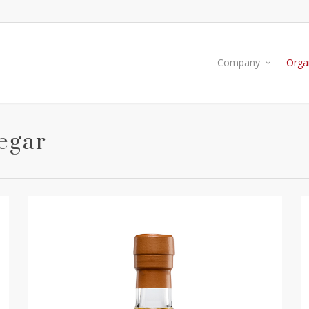
Company
Organ
egar