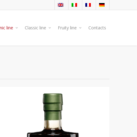
ic line
Classic line
Fruity line
Contacts