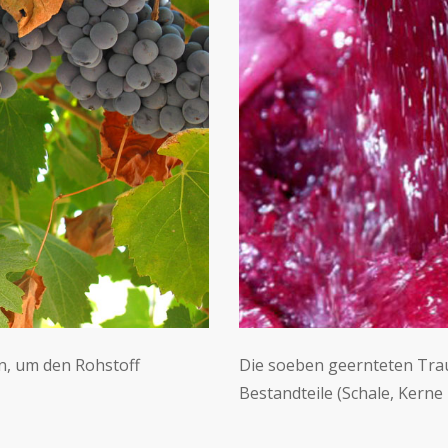
, um den Rohstoff
Die soeben geernteten Tra
Bestandteile (Schale, Kern