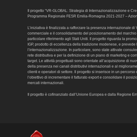
Il progetto “VR-GLOBAL: Strategia di Internazionalizzazione e Cresc
Programma Regionale FESR Emilia-Romagna 2021-2027 – Azione
L’iniziativa è finalizzata a rafforzare la presenza internazionale d
commerciale e il consolidamento del posizionamento del marchio 
particolare riferimento agli Stati Uniti. Il progetto riguarda la pr
IGP, prodotto di eccellenza della tradizione modenese, e prevede l’a
l’internazionalizzazione. In particolare, sono state attivate consul
rete distributiva e per la definizione di un piano di marketing e co
target. Le attività progettuali sono orientate all’acquisizione di nu
della presenza nei canali distributivi internazionali e al migliorame
clienti e operatori di settore. Il progetto si inserisce in un percorso 
l’obiettivo di incrementare il fatturato export e consolidare il pos
mercati internazionali.
Il progetto è cofinanziato dall’Unione Europea e dalla Regione 