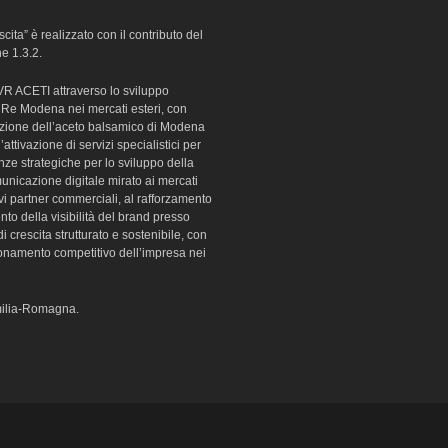
ita” è realizzato con il contributo del
 1.3.2.
i VR ACETI attraverso lo sviluppo
Re Modena nei mercati esteri, con
omozione dell’aceto balsamico di Modena
ttivazione di servizi specialistici per
enze strategiche per lo sviluppo della
municazione digitale mirato ai mercati
ovi partner commerciali, al rafforzamento
nto della visibilità del brand presso
di crescita strutturato e sostenibile, con
izionamento competitivo dell’impresa nei
Emilia-Romagna.